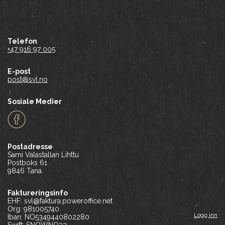
Telefon
+47 916 97 005
E-post
post@svl.no
Sosiale Medier
Facebook
Postadresse
Sami Valastallan Lihttu
Postboks 61
9846 Tana
Faktureringsinfo
EHF: svl@faktura.poweroffice.net
Org: 981005740
Logg inn
Iban: NO5349440802280
Swift: SNOWNO22