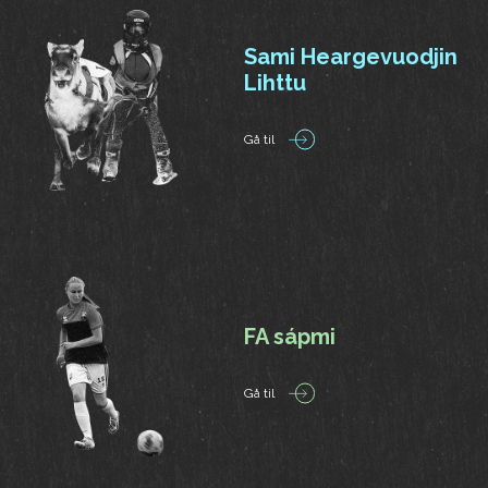
Sami Heargevuodjin
Lihttu
Gå til
FA sápmi
Gå til