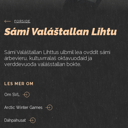
FORSIDE
Sámi Valáštallan Lihtu
Sámi Valáštallan Lihttus ulbmil lea ovddit sámi
árbevieru, kultuvrralaš oktavuođaid ja
verddevuođa valášstallan bokte.
LES MER OM
Om SVL
Arctic Winter Games
Dáhpáhusat