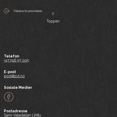
Tilbake til aktiviteter
Toppen
Telefon
+47 916 97 005
E-post
post@svl.no
Sosiale Medier
Facebook
Postadresse
Sami Valastallan Lihttu