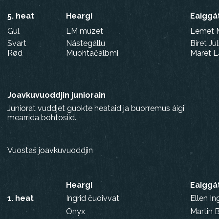
5. heat
Heargi
Eaiggá
Gul
LM muzet
Lemet 
Svart
Nástegállu
Biret J
Rød
Muohtačalbmi
Maret L
Joavkuvuoddjin juniorain
Juniorat vuddjet guokte heataid ja buorremus áigi
mearrida bohtosiid.
Vuostaš joavkuvuoddjin
Heargi
Eaiggá
1. heat
Ingrid čuoivvat
Ellen In
Onyx
Martin B