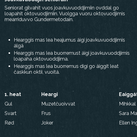
Seniorat gilvahit vuos joavkuvuoddjimiin ovddal go
loapahit oktovuodjimiin. Vuolgga vuoru oktovuodjimis
mearriduvvo Gundermetodain.
Hearggis mas lea heajumus áigi joavkuvuoddjimis
álgá
Hearggis mas lea buorremust áigi joavkuvuoddjimis
loapaha oktovuoddjima.
Hearggis mas lea buorremus digi go áiggit leat
časkkun oktii, vuoitá.
1. heat
Heargi
Eaiggá
Gul
Muzetčuoivvat
Mihkkal
Svart
Frus
Sara Ma
Rød
Joker
Ellen In