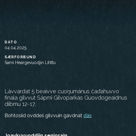
DATO
04.04.2025
SÆRFORBUND
Sami Heargevuodjin Lihttu
Lávvardat 5 beaivve cuoŋumánus čađahuvvo
finala gilvvut Sápmi Gilvoparkas Guovdogeaidnus
diibmu 12-17.
Bohtosiid ovddeš gilvvuin gávdnat
dás
Joavkuvuoddjin seniorain