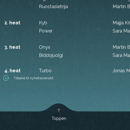
Ruostasietnja
Martin B
2. heat
Kyb
Majja Kr
Power
Sara Ma
3. heat
Onyx
Martin B
Biddojuolgi
Sara Ma
4. heat
Turbo
Jonas M
Tilbake til nyhetsoversikt
Toppen