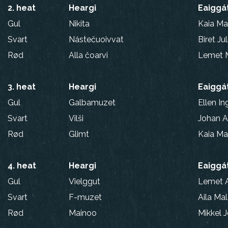
2. heat
Heargi
Eaiggá
Gul
Nikita
Kaia Mar
Svart
Nástečuoivvat
Biret J
Rød
Alla čoarvi
Lemet 
3. heat
Heargi
Eaiggá
Gul
Galbamuzet
Ellen I
Svart
Vilši
Johan A
Rød
Glimt
Kaia Mar
4. heat
Heargi
Eaiggá
Gul
Vielggut
Lemet A
Svart
F-muzet
Aila Ma
Rød
Mainoo
Mikkel J