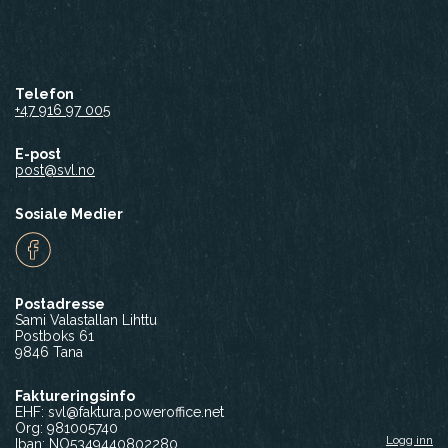
Telefon
+47 916 97 005
E-post
post@svl.no
Sosiale Medier
Facebook
Postadresse
Sami Valastallan Lihttu
Postboks 61
9846 Tana
Faktureringsinfo
EHF: svl@faktura.poweroffice.net
Org: 981005740
Logg inn
Iban: NO5349440802280