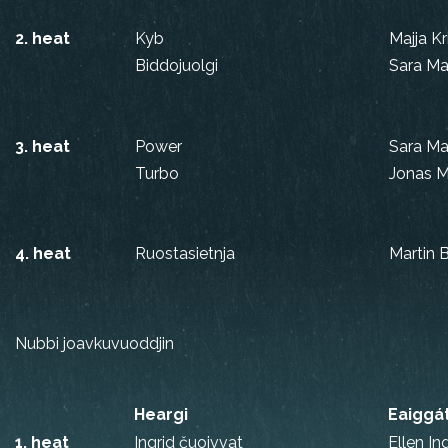
2. heat
Kyb
Majja Kr
Biddojuolgi
Sara Ma
3. heat
Power
Sara Ma
Turbo
Jonas M
4. heat
Ruostasietnja
Martin B
Nubbi joavkuvuoddjin
Heargi
Eaiggá
1. heat
Ingrid čuoivvat
Ellen Ing