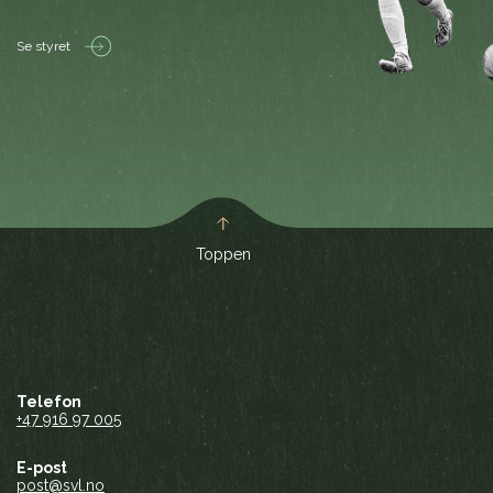
Se styret
Toppen
Telefon
+47 916 97 005
E-post
post@svl.no