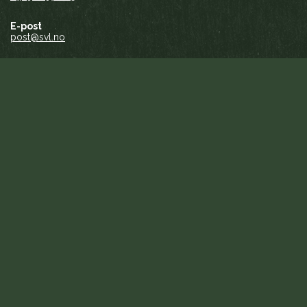
E-post
post@svl.no
Sosiale Medier
Facebook
Postadresse
Sami Valastallan Lihttu
Postboks 61
9846 Tana
Faktureringsinfo
EHF: svl@faktura.poweroffice.net
Org: 981005740
Logg inn
Iban: NO5349440802280
Swift: SNOWNO22
Personvern
Design:
Árvu
Koding:
Vitikka