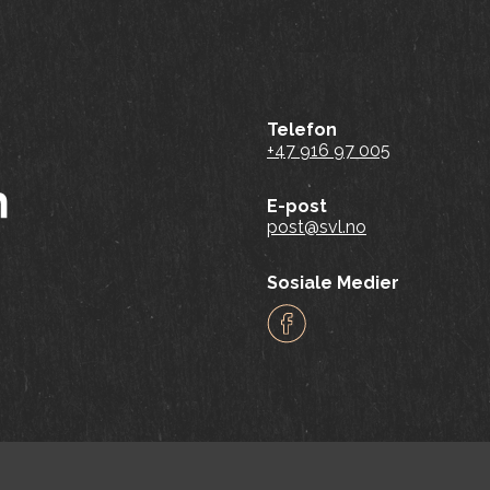
Telefon
+47 916 97 005
E-post
post@svl.no
Sosiale Medier
Facebook