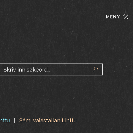
MENY
Søk
httu
Sámi Valástallan Lihttu