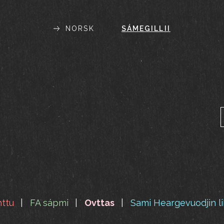
NORSK
SÁMEGILLII
httu
FA sápmi
Ovttas
Sami Heargevuodjin li