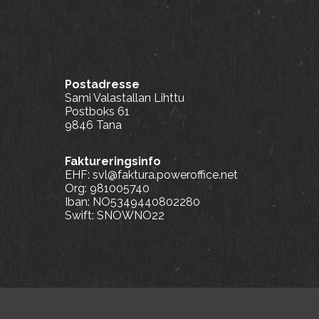
Postadresse
Sami Valastallan Lihttu
Postboks 61
9846 Tana
Faktureringsinfo
EHF: svl@faktura.poweroffice.net
Org: 981005740
Iban: NO5349440802280
Swift: SNOWNO22