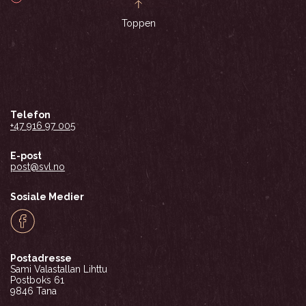
Toppen
Telefon
+47 916 97 005
E-post
post@svl.no
Sosiale Medier
Facebook
Postadresse
Sami Valastallan Lihttu
Postboks 61
9846 Tana