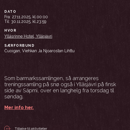
DATO
Fra:
27.11.2025, kl.00:00
Til:
30.11.2025, kl.23:59
HVOR
Ylläsrinne Hotel, Ylläsjávri
SÆRFORBUND
Čuoigan, Viehkan Ja Njoarostan Lihttu
Som barmarkssamlingen, så arrangeres
treningssamling på snø også i Ylläsjávri på finsk
side av Sápmi, over en langhelg fra torsdag til
søndag.
Mer info her.
Tilbake til aktiviteter