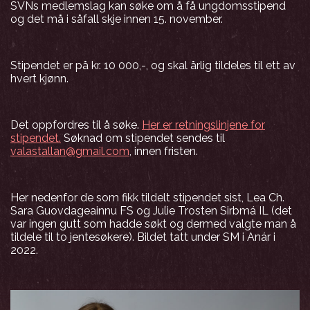
SVNs medlemslag kan søke om å få ungdomsstipend
og det må i såfall skje innen 15. november.
Stipendet er på kr. 10 000,-, og skal årlig tildeles til ett av
hvert kjønn.
Det oppfordres til å søke.
Her er retningslinjene for
stipendet.
Søknad om stipendet sendes til
valastallan@gmail.com
, innen fristen.
Her nedenfor de som fikk tildelt stipendet sist, Lea Ch.
Sara Guovdageainnu FS og Julie Trosten Sirbmá IL (det
var ingen gutt som hadde søkt og dermed valgte man å
tildele til to jentesøkere). Bildet tatt under SM i Anár i
2022.