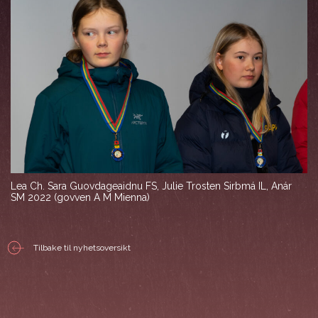
Lea Ch. Sara Guovdageaidnu FS, Julie Trosten Sirbmá IL, Anár
SM 2022 (govven A M Mienna)
Tilbake til nyhetsoversikt