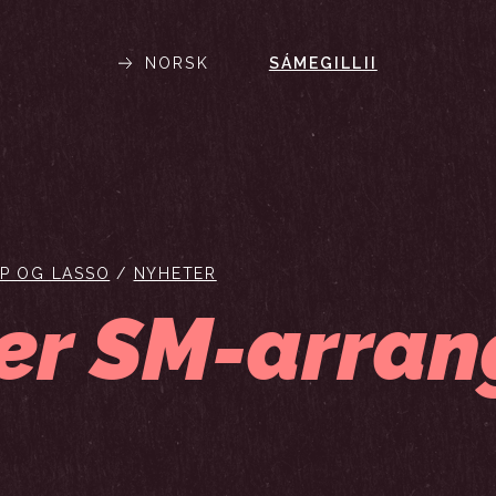
NORSK
SÁMEGILLII
ØP OG LASSO
/
NYHETER
ter SM-arran