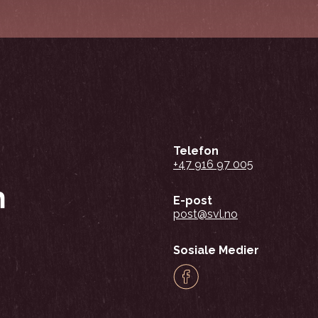
Telefon
+47 916 97 005
E-post
post@svl.no
Sosiale Medier
Facebook