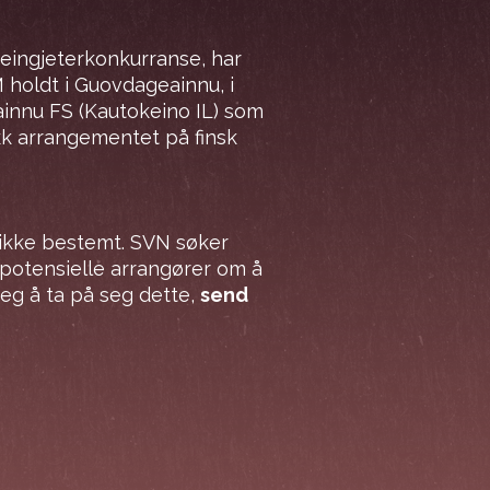
reingjeterkonkurranse, har
SM holdt i Guovdageainnu, i
ainnu FS (Kautokeino IL) som
ikk arrangementet på finsk
t ikke bestemt. SVN søker
 potensielle arrangører om å
eg å ta på seg dette,
send