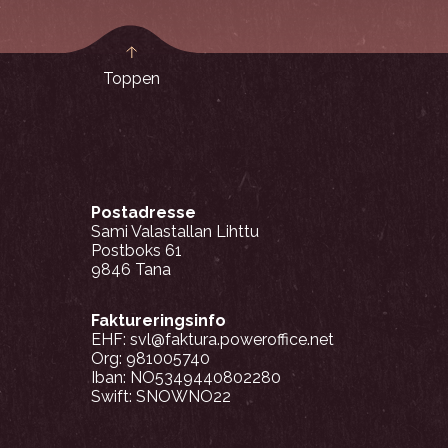
Toppen
Postadresse
Sami Valastallan Lihttu
Postboks 61
9846 Tana
Faktureringsinfo
EHF: svl@faktura.poweroffice.net
Org: 981005740
Iban: NO5349440802280
Swift: SNOWNO22