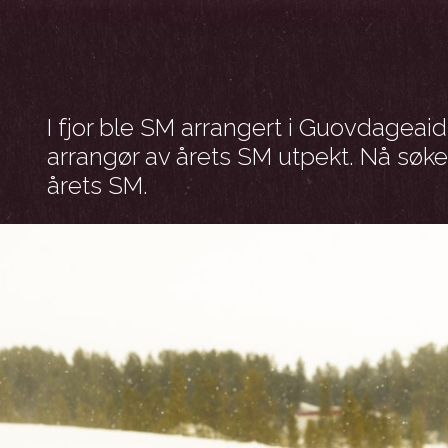
I fjor ble SM arrangert i Guovdageaid
arrangør av årets SM utpekt. Nå søk
årets SM.