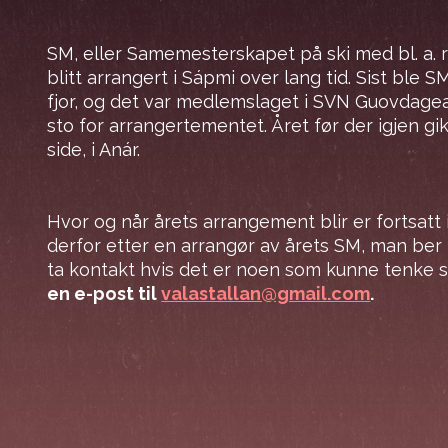
SM, eller Samemesterskapet på ski med bl. a. 
blitt arrangert i Sápmi over lang tid. Sist ble 
fjor, og det var medlemslaget i SVN Guovdage
sto for arrangertementet. Året før der igjen g
side, i Anár.
Hvor og når årets arrangement blir er fortsat
derfor etter en arrangør av årets SM, man ber
ta kontakt hvis det er noen som kunne tenke s
en e-post til
valastallan@gmail.com
.