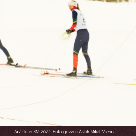
Anár Inari SM 2022. Foto govven Aslak Mikal Mienna