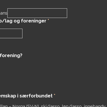
mans
bb/lag og foreninger
*
forening?
emskap i særforbundet
*
llan – Norga (SV-N), ski/lasso, løp/lasso, innebandy