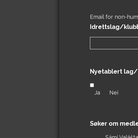
Email for non-hu
Idrettslag/klu
Nyetablert lag/
Ja
Nei
Søker om medl
Sámi Valášta